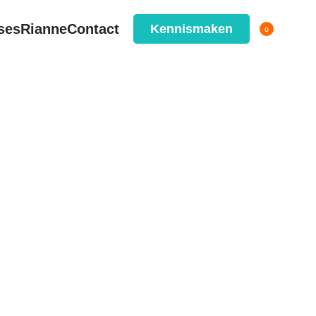
ses
Rianne
Contact
Kennismaken
0