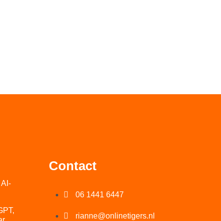
Contact
AI-
06 1441 6447
GPT,
rianne@onlinetigers.nl
ar