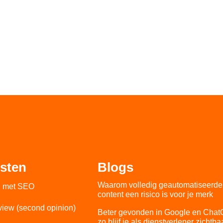
sten
Blogs
Waarom volledig geautomatiseerde 
n met SEO
content een risico is voor je merk
iew (second opinion)
Beter gevonden in Google en Chat
zo blijf je als dienstverlener zichtba